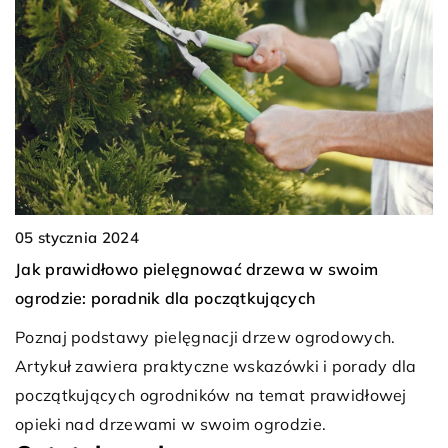
01 marca 2024
Zwalczanie szkodników na własną rękę – skuteczne
pułapki na owady dla każdego domu
Twój dom stał się celem szkodników? Poznaj
skuteczne i domowe metody zwalczania owadów.
Optymalne rozwiązania, pewne rezultaty bez
la
potrzeby korzystania z usług profesjonalistów.
j