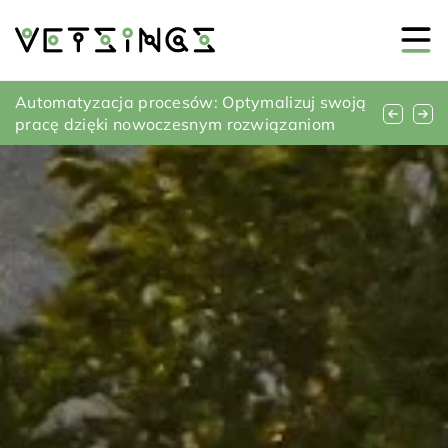
Jak wybrać idealną pościel dla komfortowego
Automatyzacja procesów: Optymalizuj swoją
Jak wykorzystać światło, by podkreślić piękno
snu?
pracę dzięki nowoczesnym rozwiązaniom
ogrodowej roślinności