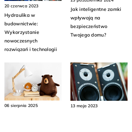
20 czerwca 2023
Jak inteligentne zamki
Hydraulika w
wpływają na
budownictwie:
bezpieczeństwo
Wykorzystanie
Twojego domu?
nowoczesnych
rozwiązań i technologii
06 sierpnia 2025
13 maja 2023
Jak Wybrać Idealne
Przewody i kable
Oświetlenie do Pokoju
głośnikowe – z czego
Malucha?
mogą być wykonane?