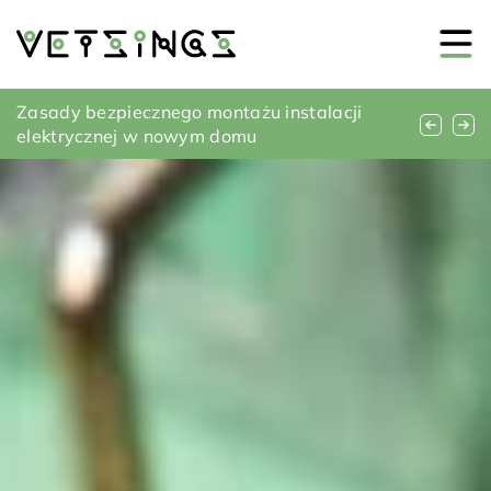
Kominek wolnostojący czy kominek do
Zasady bezpiecznego montażu instalacji
Poradnik wyboru idealnych płytek
zabudowy?
elektrycznej w nowym domu
ceramicznych do twojego domu