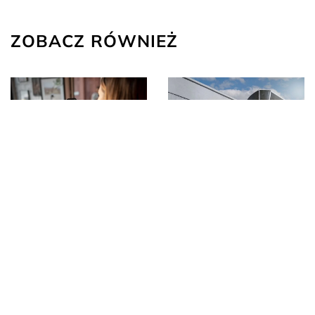
ZOBACZ RÓWNIEŻ
09 lipca 2025
12 maja 2026
Zalety nowoczesnych
Innowacyjne
rozwiązań grzewczych
Rozwiązania dla
dla zdrowia i
Bezpiecznego
środowiska
Odprowadzania Spalin
w Nowoczesnych
Instalacjach Grzewczych