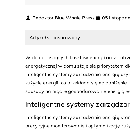
ELEKTRYKA I INSTALACJE
Redaktor Blue Whale Press
05 listopad
Artykuł sponsorowany
W dobie rosnących kosztów energii oraz potrz
08 października 2024
energetycznej w domu staje się priorytetem d
Jakie korzyści niesie z
inteligentne systemy zarządzania energią czy
ca 2023
na wymiar do nowocze
zużycie energii, co przekłada się na obniżenie
ory i generatory kwarcowe:
Poznaj, jakie przewagi o
sposoby na mądre gospodarowanie energią w
ść czasowa dla Twoich urządzeń
wymiar do nowoczesne
icznych
Inteligentne systemy zarządza
idealnego dopasowania
ory i generatory kwarcowe: Czym
funkcjonalność i estetyk
Inteligentne systemy zarządzania energią st
działają? Odkryj ich kluczową rolę
precyzyjne monitorowanie i optymalizację zuż
logii!