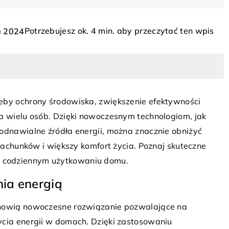
14 kwietnia 2024
INNE
INN
Potrzebujesz ok. 4 min. aby przeczytać ten wpis
a 2024
Jak wybrać doskonałe drzwi do domu
stylu rustykalnym?
Odkryj wskazówki i przydatne porady,
które pomogą Ci wybrać drzwi idealni
wpisujące się w styl rustykalny Twoje
eby ochrony środowiska, zwiększenie efektywności
domu. Zainspiruj się naszymi
la wielu osób. Dzięki nowoczesnym technologiom, jak
a sobą wybór rolet
propozycjami i stwórz swoje wymarzo
 odnawialne źródła energii, można znacznie obniżyć
snego wnętrza?
wejście.
 rachunków i większy komfort życia. Poznaj skuteczne
ferują rolety na
 codziennym użytkowaniu domu.
go wnętrza: od
nia energią
 po zwiększoną
ę.
anowią nowoczesne rozwiązanie pozwalające na
ycia energii w domach. Dzięki zastosowaniu