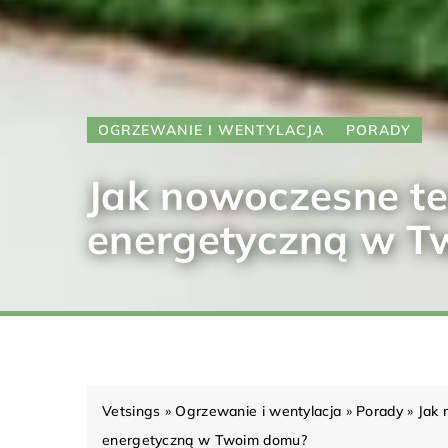
OGRZEWANIE I WENTYLACJA
PORADY
Jak nowoczesne t
energetyczną w 
Vetsings
»
Ogrzewanie i wentylacja
»
Porady
»
Jak 
energetyczną w Twoim domu?