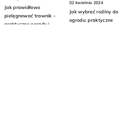
02 kwietnia 2024
Jak prawidłowo
Jak wybrać rośliny do
pielęgnować trawnik –
ogrodu: praktyczne
praktyczne porady i
porady
zalecane urządzenia
09 czerwca 2026
11 grudnia 2025
Jak wybrać idealne
Jak właściwie dobrać
łóżko dla nastolatka:
preparaty higieniczne do
poradnik dla rodziców
specyfiki branży?