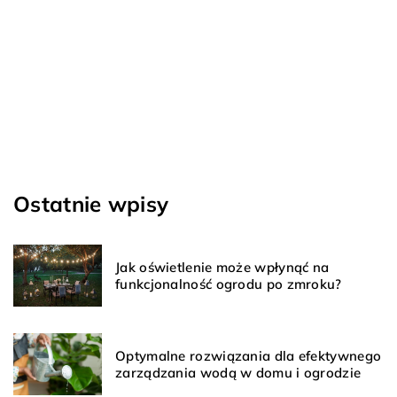
20 maja 2024
1
Jak wybrać odpowiednią pompę do swojego domu?
J
k
Zastanawiasz się, jaką pompę wybrać do swojego
domu? Poznaj kluczowe kryteria wyboru, porównaj
P
różne typy pomp i dowiedz się, co jest najważniejsze
s
w tej decyzji.
o
d
Ostatnie wpisy
Jak oświetlenie może wpłynąć na
funkcjonalność ogrodu po zmroku?
Optymalne rozwiązania dla efektywnego
zarządzania wodą w domu i ogrodzie