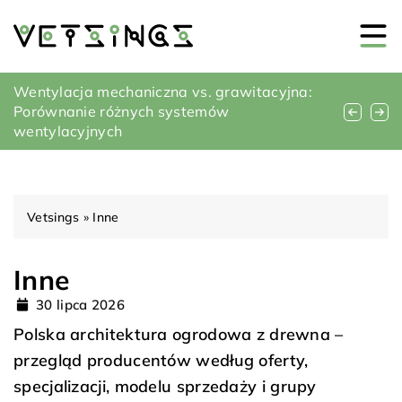
Jak wybrać idealne elementy wentylacyjne
Wentylacja mechaniczna vs. grawitacyjna:
Oświetlenie szynowe: Innowacyjne
dla twojego domowego kominka
Porównanie różnych systemów
rozwiązanie dla efektywności i estetyki
wentylacyjnych
Vetsings
»
Inne
Inne
30 lipca 2026
Polska architektura ogrodowa z drewna –
przegląd producentów według oferty,
specjalizacji, modelu sprzedaży i grupy