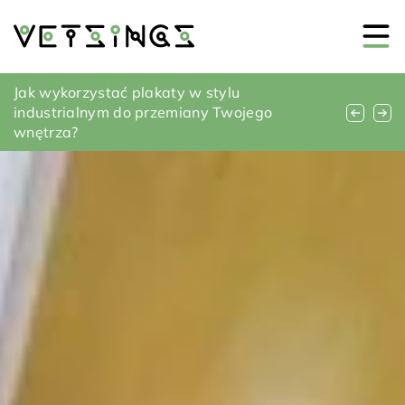
Jak zadbać o prawidłową wentylacją w
Jak wykorzystać plakaty w stylu
Jakie innowacyjne rozwiązania oświetleniowe
łazience?
industrialnym do przemiany Twojego
mogą odmienić wygląd twojego ogrodu?
wnętrza?