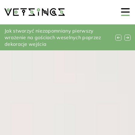
Czym kierować się przy wyborze pokrycia
Jak stworzyć niezapomniany pierwszy
Jak zakupić meble pasujące do wnętrza
dachowego – praktyczne porady
wrażenie na gościach weselnych poprzez
sypialni – praktyczne porady
dekoracje wejścia