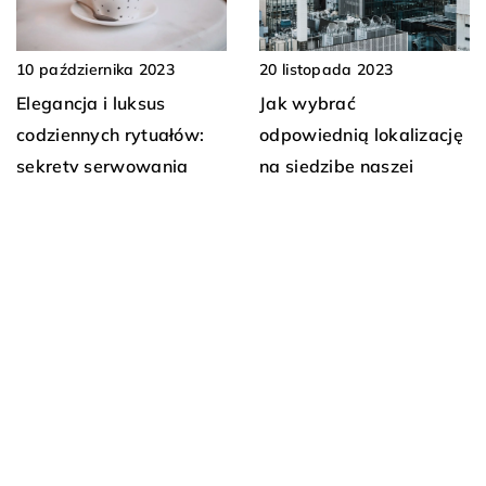
20 listopada 2023
10 października 2023
Jak wybrać
Elegancja i luksus
odpowiednią lokalizację
codziennych rytuałów:
na siedzibę naszej
sekrety serwowania
firmy?
kawy w zdobionych
filiżankach
20 kwietnia 2026
23 sierpnia 2024
Jak wybrać idealną
Jak wybierać eko-