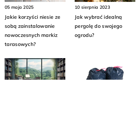
10 sierpnia 2023
05 maja 2025
Jak wybrać idealną
Jakie korzyści niesie ze
pergolę do swojego
sobą zainstalowanie
ogrodu?
nowoczesnych markiz
tarasowych?
02 lipca 2024
02 września 2024
Jak korzystanie z usług
Jak poprawnie korzystać
biura wirtualnego może
z worków Big Bag
pomóc twojemu start-
podczas remontu?
upowi?