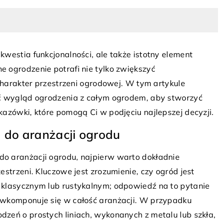
LACJA I KLIMATYZACJA
westia funkcjonalności, ale także istotny element
 ogrodzenie potrafi nie tylko zwiększyć
 charakter przestrzeni ogrodowej. W tym artykule
18 lipca 2025
yć wygląd ogrodzenia z całym ogrodem, aby stworzyć
Jak zaprojektować funkcjonalną
azówki, które pomogą Ci w podjęciu najlepszej decyzji.
 w domu: Jak
przestrzeń w przedpokoju?
woczesne technologie z
 do aranżacji ogrodu
związaniami?
Stwórz idealnie zorganizowany
o aranżacji ogrodu, najpierw warto dokładnie
przedpokój, łącząc funkcjonalno
 zapewnienia optymalnego
strzeni. Kluczowe jest zrozumienie, czy ogród jest
estetyką. Odkryj najlepsze rozw
ego w swoim domu.
 klasycznym lub rustykalnym; odpowiedź na to pytanie
które pomogą maksymalnie wy
tegrować nowoczesne
 wkomponuje się w całość aranżacji. W przypadku
przestrzeń.
adycyjnymi rozwiązaniami,
zeń o prostych liniach, wykonanych z metalu lub szkła,
ealne warunki termiczne w