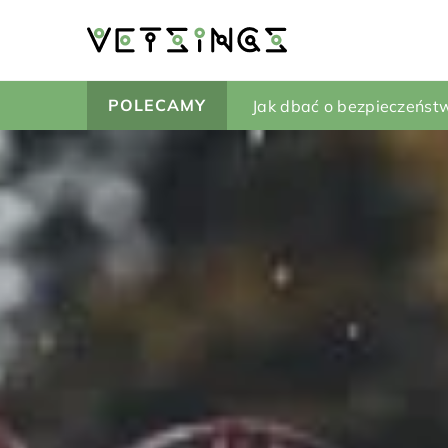
POLECAMY
Jak wybrać odpowiedni 
Jak dbać o bezpieczeństw
Jak wybrać idealne łóżko