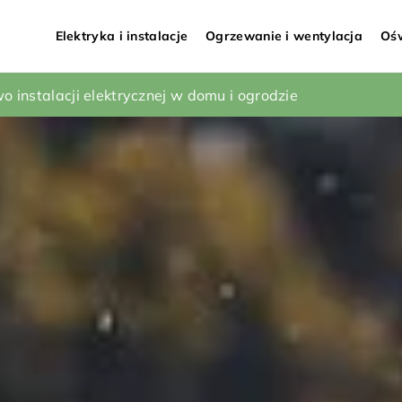
Elektryka i instalacje
Ogrzewanie i wentylacja
Ośw
anemostat do domu?
o instalacji elektrycznej w domu i ogrodzie
 tapicerowane do nowoczesnej sypialni?