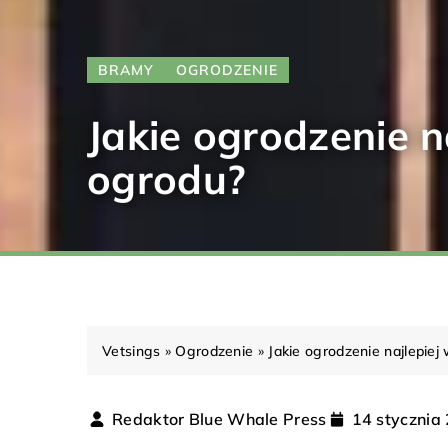
BRAMY
OGRODZENIE
Jakie ogrodzenie n
ogrodu?
Vetsings
»
Ogrodzenie
»
Jakie ogrodzenie najlepie
Redaktor Blue Whale Press
14 stycznia
OGRZEWANIE I WENTYLACJA
OGRZ