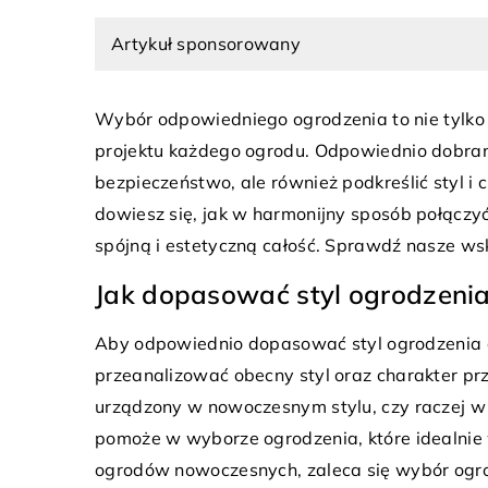
WENTYLACJA I KLIMATYZACJA
WENTY
Artykuł sponsorowany
Wybór odpowiedniego ogrodzenia to nie tylko k
projektu każdego ogrodu. Odpowiednio dobrane
bezpieczeństwo, ale również podkreślić styl i
dowiesz się, jak w harmonijny sposób połącz
9 marca 2025
02 kwietnia 2026
spójną i estetyczną całość. Sprawdź nasze wsk
akie korzyści przynosi ozonowanie w
Komfort cieplny
alce ze szkodnikami?
zrównoważyć no
Jak dopasować styl ogrodzenia
tradycyjnymi ro
owiedz się, jak ozonowanie skutecznie
Aby odpowiednio dopasować styl ogrodzenia d
liminuje szkodniki, poprawiając jakość
Odkryj sposoby
przeanalizować obecny styl oraz charakter prze
owietrza i zdrowie domowników. Poznaj
komfortu ciepln
urządzony w nowoczesnym stylu, czy raczej w
alety tej metody w walce z uciążliwymi
Poznaj, jak zin
pomoże w wyborze ogrodzenia, które idealnie
nsektami i mikroorganizmami.
technologie z tr
ogrodów nowoczesnych, zaleca się wybór ogrod
aby stworzyć id