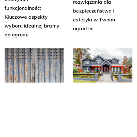
rozwiązania dla
funkcjonalność:
bezpieczeństwa i
Kluczowe aspekty
estetyki w Twoim
wyboru idealnej bramy
ogrodzie
do ogrodu
16 czerwca 2023
17 marca 2024
Jak zadbać o bramę,
Czy brama z metalu czy
aby służyła jak
drewna? Porównanie
najdłużej?
materiałów na
przykładzie ogrodzeń