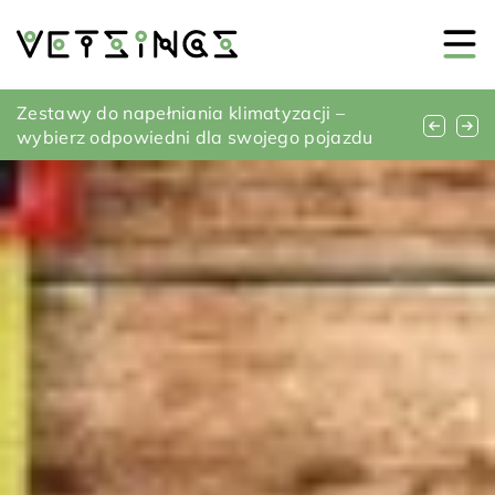
Jak stworzyć przytulny kącik w ogrodzie za
Zestawy do napełniania klimatyzacji –
Jak wybrać idealne oświetlenie do twojej
pomocą oświetlenia?
wybierz odpowiedni dla swojego pojazdu
nowoczesnej kuchni?