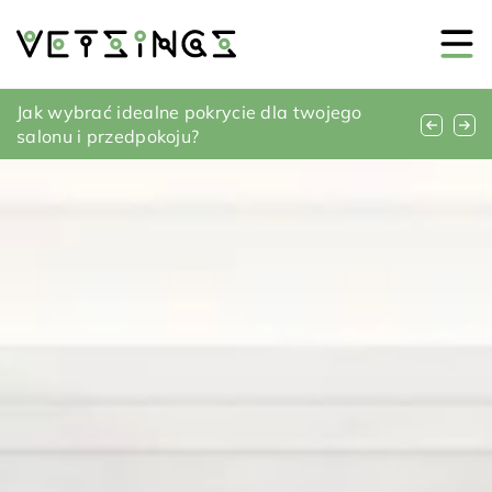
Czy instalacja inteligentnego systemu
Jak wybrać idealne pokrycie dla twojego
Jak zakupić meble pasujące do wnętrza
nawadniania w ogrodzie jest opłacalna?
salonu i przedpokoju?
sypialni – praktyczne porady