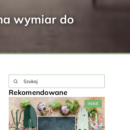
 na wymiar do
Rekomendowane
E
INNE