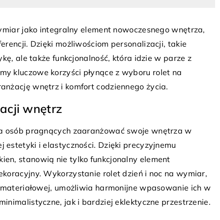
wymiar jako integralny element nowoczesnego wnętrza,
rencji. Dzięki możliwościom personalizacji, takie
kę, ale także funkcjonalność, która idzie w parze z
18 lipca 2025
 zadbać o rolety,
y kluczowe korzyści płynące z wyboru rolet na
Płytki podłogowe z klasą — gres Tubą
nżację wnętrz i komfort codziennego życia.
do nowoczesnych wnętrz
wego doboru i
acji wnętrz
W tym wpisie przyglądamy się, dlacz
, jak zadbać o nie,
płytki są optymalnym rozwiązaniem i 
le lat.
dla osób pragnących zaaranżować swoje wnętrza w
wziął się fenomen marki Tubądzin, od l
estetyki i elastyczności. Dzięki precyzyjnemu
produkującej popularne modele.
en, stanowią nie tylko funkcjonalny element
koracyjny. Wykorzystanie rolet dzień i noc na wymiar,
i materiałowej, umożliwia harmonijne wpasowanie ich w
nimalistyczne, jak i bardziej eklektyczne przestrzenie.