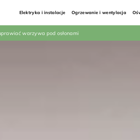
Elektryka i instalacje
Ogrzewanie i wentylacja
Ośw
ązania do aranżacji łazienki – praktyczne porady
e uprawiać warzywa pod osłonami
 dla twojej rodziny?