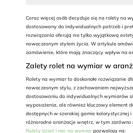
Coraz więcej osób decyduje się na rolety na 
dostosowany do indywidualnych potrzeb i prefe
15 lutego 2024
rozwiązania oferują nie tylko wyjątkową estety
Jak prawidłowo dobrać i
nowoczesnym stylem życia. W artykule omówim
by służyły przez lata
zamówienie, które mają znaczący wpływ na ara
Poznaj tajniki prawidło
Zalety rolet na wymiar w aranż
pielęgnacji rolet. Odkryj
aby służyły Ci przez wie
Rolety na wymiar to doskonałe rozwiązanie 
nowoczesnym stylu, z zachowaniem najwyższej 
dostosowaniu do indywidualnych wymiarów oki
wyposażenia, ale również kluczowy element de
dostępnych w szerokiej gamie kolorystycznej 
różnorodne aranżacje wnętrz, w tym zarówno mi
Rolety dzień i noc na wymiar
pozwalają na: