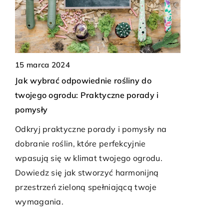
15 lutego 2
15 marca 2024
Jak prawid
Jak wybrać odpowiednie rośliny do
dzin
by służyły 
twojego ogrodu: Praktyczne porady i
Poznaj taj
pomysły
ego
pielęgnacji
Odkryj praktyczne porady i pomysły na
skąd
aby służyły
dobranie roślin, które perfekcyjnie
at
wpasują się w klimat twojego ogrodu.
Dowiedz się jak stworzyć harmonijną
przestrzeń zieloną spełniającą twoje
wymagania.