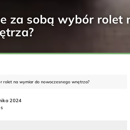
sie za sobą wybór rolet
ętrza?
bór rolet na wymiar do nowoczesnego wnętrza?
nika 2024
INNE
INN
is