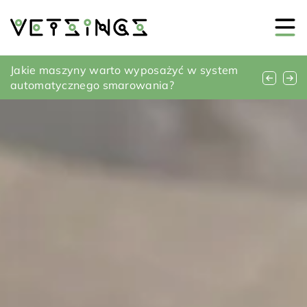
Jakie oświetlenie najlepiej podkreśli walory
Jakie maszyny warto wyposażyć w system
Innowacyjne materiały i surowce w przemyśle
twojego ogrodu?
automatycznego smarowania?