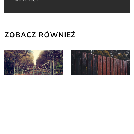
ZOBACZ RÓWNIEŻ
13 czerwca 2025
30 marca 2023
Jakie materiały najlepiej
Furtka ogrodzeniowa –
sprawdzą się w
rodzaje i funkcjonalność
budowie ogrodzenia
przydomowego?