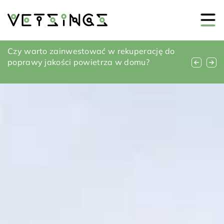
Jak prawidłowo wybrać i zainstalować
Czy warto zainwestować w rekuperację do
Jak dobrze dobrać płytki podłogowe i ścienne
system do oczyszczania ścieków dla twojego
poprawy jakości powietrza w domu?
do stylu Twojej łazienki?
domu