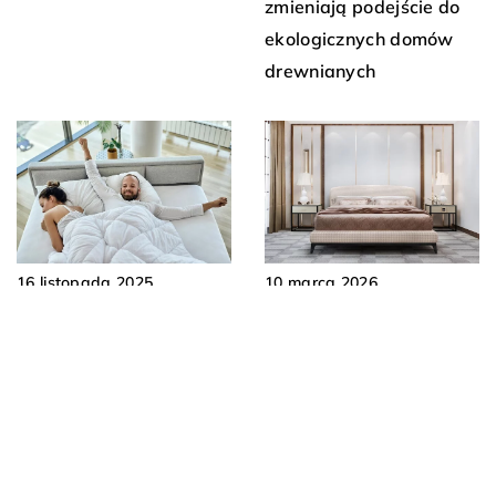
zmieniają podejście do
ekologicznych domów
drewnianych
16 listopada 2025
10 marca 2026
Jak wybrać idealny
Jak wybrać idealne
materac dla zdrowego
łóżko tapicerowane do
snu?
nowoczesnej sypialni?
DODAJ KOMENTARZ